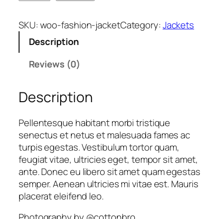
a
c
SKU:
woo-fashion-jacket
Category:
Jackets
k
Description
e
t
Reviews (0)
q
u
Description
a
n
t
Pellentesque habitant morbi tristique
i
senectus et netus et malesuada fames ac
t
turpis egestas. Vestibulum tortor quam,
y
feugiat vitae, ultricies eget, tempor sit amet,
ante. Donec eu libero sit amet quam egestas
semper. Aenean ultricies mi vitae est. Mauris
placerat eleifend leo.
Photography by @cottonbro.