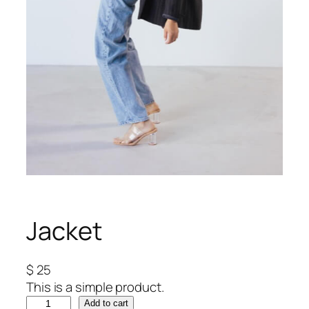
Jacket
$
25
This is a simple product.
J
Add to cart