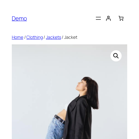
Skip
to
Demo
content
Home
/
Clothing
/
Jackets
/ Jacket